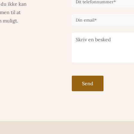
m du ikke kan
men til at
m muligt.